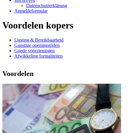
Inschrijven
Datenschutzerklärung
Anmeldeformular
Voordelen kopers
Ligging & Bereikbaarheid
Gunstige openingstijden
Goede voorzieningen
Afwikkeling formaliteiten
Voordelen